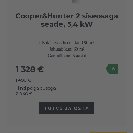
Cooper&Hunter 2 siseosaga
seade, 5,4 kW
Lisakütteseadmena kuni 80 m²
Jahutab kuni 60 m²
Garantii kuni 5 aastat
1 328 €
A
1 498 €
Hind paigaldusega
2 046 €
TUTVU JA OSTA