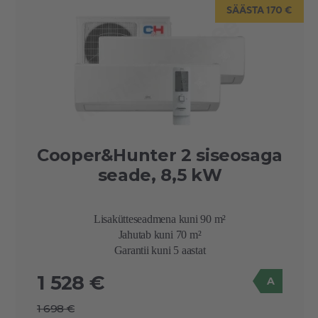
SÄÄSTA 170 €
Cooper&Hunter 2 siseosaga
seade, 8,5 kW
Lisakütteseadmena kuni 90 m²
Jahutab kuni 70 m²
Garantii kuni 5 aastat
1 528 €
A
1 698 €