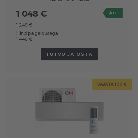
1 048 €
A+++
1 248 €
Hind paigaldusega
1 446 €
TUTVU JA OSTA
SÄÄSTA 100 €