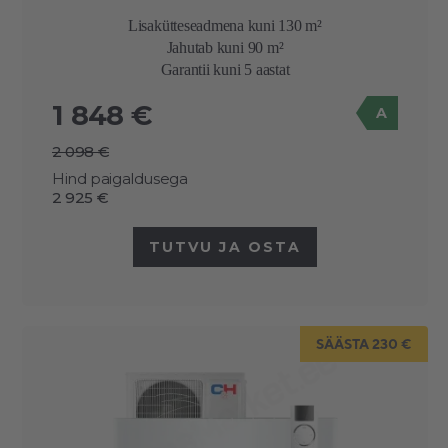
Lisakütteseadmena kuni 130 m²
Jahutab kuni 90 m²
Garantii kuni 5 aastat
1 848 €
A
2 098 €
Hind paigaldusega
2 925 €
TUTVU JA OSTA
SÄÄSTA 230 €