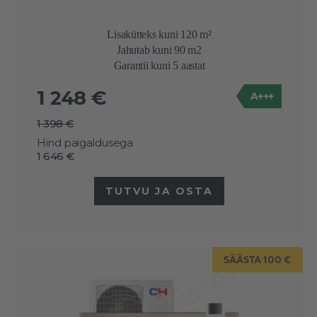
Lisakütteks kuni 120 m²
Jahutab kuni 90 m2
Garantii kuni 5 aastat
1 248 €
A+++
1 398 €
Hind paigaldusega
1 646 €
TUTVU JA OSTA
SÄÄSTA 100 €