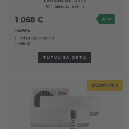
Lisakütteks kuni 110 m²
Põhikütteks kuni 60 m²
1 068 €
A+++
1 298 €
Hind paigaldusega
1 466 €
TUTVU JA OSTA
SÄÄSTA 170 €