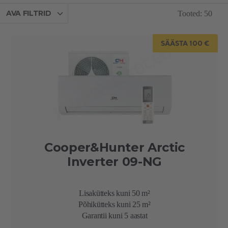
Hinnavahemik
(€)
AVA FILTRID
Tooted
:
50
698
3298
SÄÄSTA 100 €
Põhiküte
(m²)
0
90
Lisaküte
(m²)
0
170
Energiaklass
Cooper&Hunter Arctic
Kõik
Inverter 09-NG
Sorteerimine
Lisakütteks kuni 50 m²
Vaikimisi
Põhikütteks kuni 25 m²
Min. töötemperatuur
Garantii kuni 5 aastat