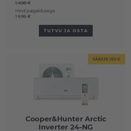
1 498 €
Hind paigaldusega
1 696 €
TUTVU JA OSTA
SÄÄSTA 150 €
Cooper&Hunter Arctic
Inverter 24-NG