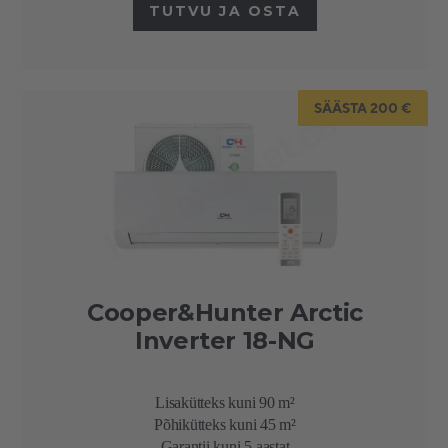
TUTVU JA OSTA
SÄÄSTA 200 €
Cooper&Hunter Arctic
Inverter 18-NG
Lisakütteks kuni 90 m²
Põhikütteks kuni 45 m²
Garantii kuni 5 aastat