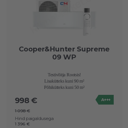
Cooper&Hunter Supreme
09 WP
Testivõitja Rootsis!
Lisakütteks kuni 90 m²
Põhikütteks kuni 50 m²
998 €
A+++
1 098 €
Hind paigaldusega
1 396 €