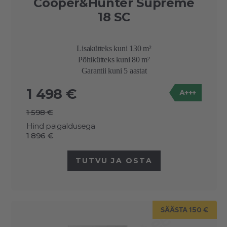
Cooper&Hunter Supreme
18 SC
Lisakütteks kuni 130 m²
Põhikütteks kuni 80 m²
Garantii kuni 5 aastat
1 498 €
A+++
1 598 €
Hind paigaldusega
1 896 €
TUTVU JA OSTA
SÄÄSTA 150 €