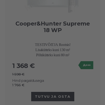
Cooper&Hunter Supreme
18 WP
TESTIVÕITJA Rootsis!
Lisakütteks kuni 130 m²
Põhikütteks kuni 80 m²
1 368 €
A+++
1 598 €
Hind paigaldusega
1 766 €
TUTVU JA OSTA