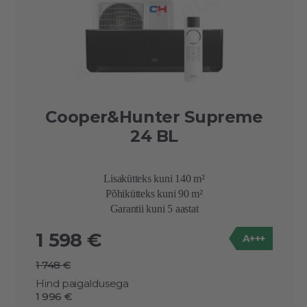
Cooper&Hunter Supreme
24 BL
Lisakütteks kuni 140 m²
Põhikütteks kuni 90 m²
Garantii kuni 5 aastat
1 598 €
A+++
1 748 €
Hind paigaldusega
1 996 €