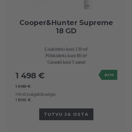
Cooper&Hunter Supreme
18 GD
Lisakütteks kuni 130 m²
Põhikütteks kuni 80 m²
Garantii kuni 5 aastat
1 498 €
A+++
1 598 €
Hind paigaldusega
1 896 €
TUTVU JA OSTA