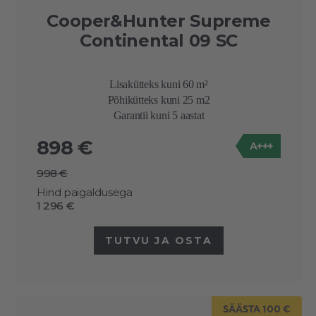
Cooper&Hunter Supreme
Continental 09 SC
Lisakütteks kuni 60 m²
Põhikütteks kuni 25 m2
Garantii kuni 5 aastat
898 €
A+++
998 €
Hind paigaldusega
1 296 €
TUTVU JA OSTA
SÄÄSTA 100 €