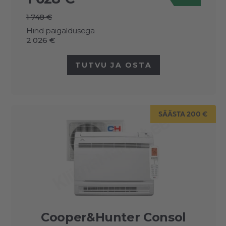
1 748 €
Hind paigaldusega
2 026 €
TUTVU JA OSTA
SÄÄSTA 200 €
Cooper&Hunter Consol