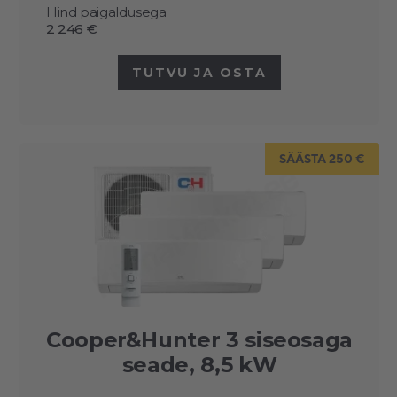
Hind paigaldusega
2 246 €
TUTVU JA OSTA
SÄÄSTA 250 €
Cooper&Hunter 3 siseosaga
seade, 8,5 kW