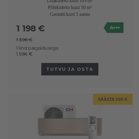
Lisakütteks kuni 105 m²
Põhikütteks kuni 50 m²
Garantii kuni 5 aastat
1 198 €
A+++
1 398 €
Hind paigaldusega
1 596 €
TUTVU JA OSTA
SÄÄSTA 100 €