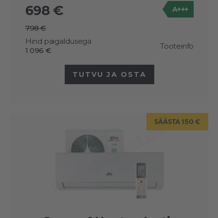
698 €
A+++
-30
°C
-20
°C
798 €
Kategooriad
Hind paigaldusega
Tooteinfo
1 096 €
Kõik
TUTVU JA OSTA
SÄÄSTA 150 €