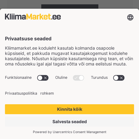
TUTVU JA OSTA
SÄÄSTA 50 €
Cooper&Hunter Supreme
12 BL
Lisakütteks kuni 110 m²
Põhikütteks kuni 60 m²