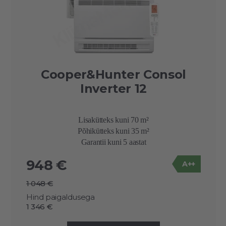
Cooper&Hunter Consol
Inverter 12
Lisakütteks kuni 70 m²
Põhikütteks kuni 35 m²
Garantii kuni 5 aastat
948 €
A++
1 048 €
Hind paigaldusega
1 346 €