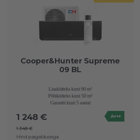
Cooper&Hunter Supreme
09 BL
Lisakütteks kuni 90 m²
Põhikütteks kuni 50 m²
Garantii kuni 5 aastat
1 248 €
A+++
1 348 €
Hind paigaldusega