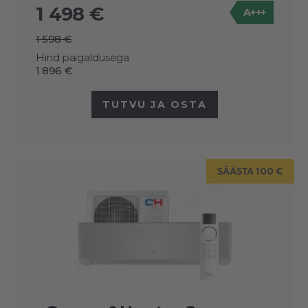
1 498 €
A+++
1 598 €
Hind paigaldusega
1 896 €
TUTVU JA OSTA
SÄÄSTA 100 €