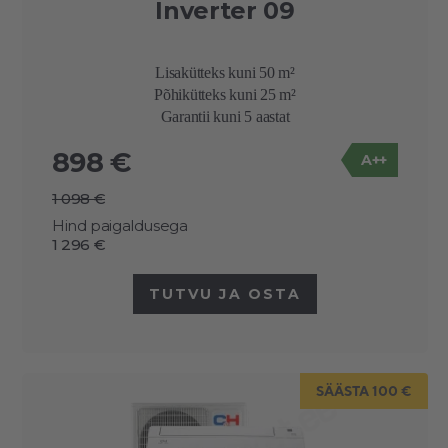
Inverter 09
Lisakütteks kuni 50 m²
Põhikütteks kuni 25 m²
Garantii kuni 5 aastat
898 €
A++
1 098 €
Hind paigaldusega
1 296 €
TUTVU JA OSTA
SÄÄSTA 100 €