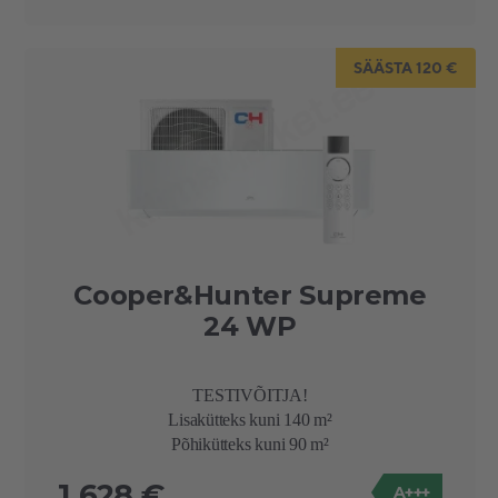
SÄÄSTA 120 €
Cooper&Hunter Supreme
24 WP
TESTIVÕITJA!
Lisakütteks kuni 140 m²
Põhikütteks kuni 90 m²
1 628 €
A+++