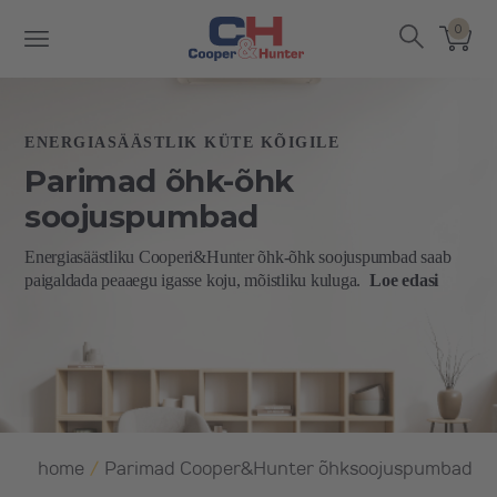
0
ENERGIASÄÄSTLIK KÜTE KÕIGILE
Parimad õhk-õhk
soojuspumbad
Energiasäästliku Cooperi&Hunter õhk-õhk soojuspumbad saab
paigaldada peaaegu igasse koju, mõistliku kuluga.
Loe edasi
home
/
Parimad Cooper&Hunter õhksoojuspumbad