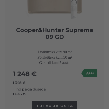
Cooper&Hunter Supreme
09 GD
Lisakütteks kuni 90 m²
Põhikütteks kuni 50 m²
Garantii kuni 5 aastat
1 248 €
A+++
1 348 €
Hind paigaldusega
1 646 €
TUTVU JA OSTA