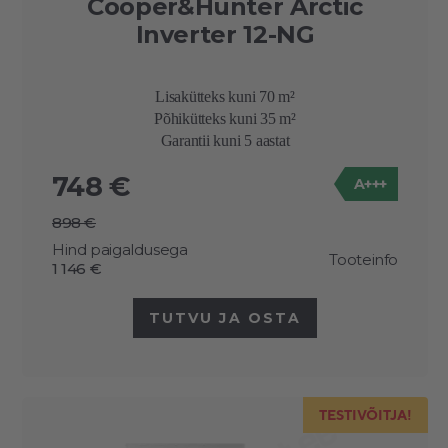
Cooper&Hunter Arctic
Inverter 12-NG
Lisakütteks kuni 70 m²
Põhikütteks kuni 35 m²
Garantii kuni 5 aastat
748 €
A+++
898 €
Hind paigaldusega
Tooteinfo
1 146 €
TUTVU JA OSTA
TESTIVÕITJA!