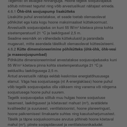
Tegemist on esialgse hinnanguga. Hoone tegelik soojusvajadus
sõltub mitmest tegurist ning võib arvestuslikust näitajast erineda.
4.6.1
Õhk-õhk soojuspump lisakütteks
Lisakütte puhul arvestatakse, et seade toetab olemasolevat
põhikütet ega kata kogu hoone maksimaalset küttekoormust.
Arvestuslik soojusvajadus on kuni 55 W/m² köetava pinna kohta
sisetemperatuuril 21 °C ja laekõrgusel 2,5 m.
Seadme eesmärk on vähendada küttekulusid ja parandada
mugavust, mitte asendada täielikult olemasolevat küttesüsteemi.
4.6.2
Kütte dimensioneerimine põhikütteks (õhk-õhk, õhk-vesi
ja maasoojuspumbad)
Põhikütte dimensioneerimisel arvestatakse soojusvajaduseks kuni
55 W/m² köetava pinna kohta sisetemperatuuriga 21 °C ja
eeldusliku laekõrgusega 2,5 m.
Antud arvestuslik näitaja eeldab keskmise energiatõhususega
elamut. Väga hea soojustusega (nt A-energiaklass) hoone puhul
võib tegelik soojusvajadus olla väiksem ning vanema või nõrgema
soojustusega hoone puhul suurem.
Tegelik soojusvajadus sõltub muu hulgas hoone soojustuse
tasemest, laekõrgusest ja köetavast mahust (m³), avatäidete
kvaliteedist ja suurusest, ventilatsioonist, hoone planeeringust,
hoone paiknemisest ilmakaarte suhtes ning kasutusharjumustest.
Täielik ja täpne soojuskoormuse arvutus põhineb hoone köetaval
mahul (m³), piirete soojapidavusel ja ventilatsioonikadudel.