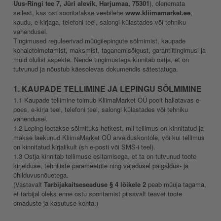
Uus-Ringi tee 7, Jüri alevik, Harjumaa, 75301
), olenemata
sellest, kas ost sooritatakse veebilehe
www.kliimamarket.ee
,
kaudu, e-kirjaga, telefoni teel, salongi külastades või tehniku
vahendusel.
Tingimused reguleerivad müügilepingute sõlmimist, kaupade
kohaletoimetamist, maksmist, taganemisõigust, garantiitingimusi ja
muid olulisi aspekte. Nende tingimustega kinnitab ostja, et on
tutvunud ja nõustub käesolevas dokumendis sätestatuga.
1. KAUPADE TELLIMINE JA LEPINGU SÕLMIMINE
1.1 Kaupade tellimine toimub KliimaMarket OÜ poolt hallatavas e-
poes, e-kirja teel, telefoni teel, salongi külastades või tehniku
vahendusel.
1.2 Leping loetakse sõlmituks hetkest, mil tellimus on kinnitatud ja
makse laekunud KliimaMarket OÜ arvelduskontole, või kui tellimus
on kinnitatud kirjalikult (sh e-posti või SMS-i teel).
1.3 Ostja kinnitab tellimuse esitamisega, et ta on tutvunud toote
kirjelduse, tehniliste parameetrite ning vajadusel paigaldus- ja
ühilduvusnõuetega.
(Vastavalt
Tarbijakaitseseaduse § 4 lõikele 2
peab müüja tagama,
et tarbijal oleks enne ostu sooritamist piisavalt teavet toote
omaduste ja kasutuse kohta.)