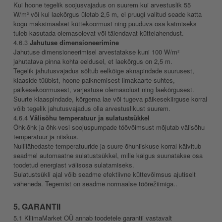
Kui hoone tegelik soojusvajadus on suurem kui arvestuslik 55
W/m² või kui laekõrgus ületab 2,5 m, ei pruugi valitud seade katta
kogu maksimaalset küttekoormust ning puuduva osa katmiseks
tuleb kasutada olemasolevat või täiendavat küttelahendust.
4.6.3
Jahutuse dimensioneerimine
Jahutuse dimensioneerimisel arvestatakse kuni 100 W/m²
jahutatava pinna kohta eeldusel, et laekõrgus on 2,5 m.
Tegelik jahutusvajadus sõltub eelkõige aknapindade suurusest,
klaaside tüübist, hoone paiknemisest ilmakaarte suhtes,
päikesekoormusest, varjestuse olemasolust ning laekõrgusest.
Suurte klaaspindade, kõrgema lae või tugeva päikesekiirguse korral
võib tegelik jahutusvajadus olla arvestuslikust suurem.
4.6.4
Välisõhu temperatuur ja sulatustsükkel
Õhk-õhk ja õhk-vesi soojuspumpade töövõimsust mõjutab välisõhu
temperatuur ja niiskus.
Nullilähedaste temperatuuride ja suure õhuniiskuse korral käivitub
seadmel automaatne sulatustsükkel, mille käigus suunatakse osa
toodetud energiast välisosa sulatamiseks.
Sulatustsükli ajal võib seadme efektiivne küttevõimsus ajutiselt
väheneda. Tegemist on seadme normaalse töörežiimiga..
5. GARANTII
5.1 KliimaMarket OÜ annab toodetele garantii vastavalt