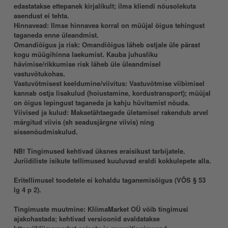
edastatakse ettepanek kirjalikult; ilma kliendi nõusolekuta
asendust ei tehta
.
Hinnavead:
Ilmse hinnavea korral on müüjal õigus tehingust
taganeda enne üleandmist.
Omandiõigus ja risk:
Omandiõigus läheb ostjale üle pärast
kogu müügihinna laekumist. Kauba juhusliku
hävimise/rikkumise risk läheb üle üleandmisel
vastuvõtukohas.
Vastuvõtmisest keeldumine/viivitus:
Vastuvõtmise viibimisel
kannab ostja lisakulud (hoiustamine, kordustransport); müüjal
on õigus lepingust taganeda ja kahju hüvitamist nõuda.
Viivised ja kulud:
Maksetähtaegade ületamisel rakendub arvel
märgitud viivis (sh seadusjärgne viivis) ning
sissenõudmiskulud.
NB!
Tingimused kehtivad üksnes eraisikust tarbijatele.
Juriidiliste isikute tellimused kuuluvad eraldi kokkulepete alla.
Eritellimusel toodetele
ei kohaldu taganemisõigus (VÕS § 53
lg 4 p 2).
Tingimuste muutmine:
KliimaMarket OÜ võib tingimusi
ajakohastada; kehtivad versioonid avaldatakse