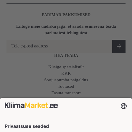
PARIMAD PAKKUMISED
Liituge meie uudiskirjaga, et saada esimesena teada
parimatest tehingutest
HEA TEADA
Küsige spetsialistilt
KKK
Soojuspumba paigaldus
Toetused
Tasuta transport
Hinnagarantii
Remont
COOPER&HUNTER SOOJUSPUMBAD
Õhksoojuspumbad