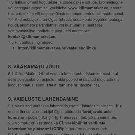
7.3 Isikuandmeid kogutakse ja töödeldakse ostude, broneeringute
või päringute tegemisel veebilehel
www.kliimamarket.ee
, samuti
telefoni, e-kirja või salongikülastuse kaudu tehtud tellimuste puhul.
7.4 Andmesubjektil on õigus tutvuda enda kohta kogutud teabega,
nõuda andmete parandamist või kustutamist, esitades
vastavasisulise taotluse e-posti teel aadressile
kontakt@kliimamarket.ee
.
7.5 Privaatsustingimused:
https://kliimamarket.ee/privaatsuspoliitika
8. VÄÄRAMATU JÕUD
8.1 KliimaMarket OÜ ei vastuta kohustuste rikkumise eest, kui
selle põhjuseks on asjaolu, mida pooled ei saanud mõjutada (nt
loodusõnnetus, sõda, streik, tarnijate hilinemine jne).
9. VAIDLUSTE LAHENDAMINE
9.1 Vaidlused püütakse lahendada esmalt läbirääkimiste teel. Kui
see ei õnnestu, on tarbijal õigus pöörduda
Tarbijavaidluste
komisjoni
poole (TKS § 1 lg 1) aadressil tarbijakaitseamet.ee.
9.2 Võimalik on kasutada ka
EL veebipõhist vaidluste
lahendamise platvormi (ODR)
: https://ec.europa.eu/odr.
9.3 Kui kohtuväline lahendus ei õnnestu, lahendatakse vaidlus