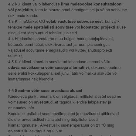
4.2 Kui klient valib lahenduse
ilma meiepoolse konsultatsiooni
või projektita
, teeb ta otsuse omal äranägemisel ja võtab sobivuse
riski enda kanda.
4.3 KliimaMarket OÜ
võtab vastutuse sobivuse eest
, kui valik
tehakse
meie spetsialisti soovituse
või
koostatud projekti
alusel
ning klient järgib antud tehnilisi juhiseid.
4.4 Hindamisel arvestame muu hulgas hoone soojapidavust,
küttesüsteemi tüüpi, elektrivarustust ja ruumiplaneeringut;
vajadusel soovitame energiaauditi või kütte-/jahutusprojekti
tellimist.
4.5 Kui klient otsustab soovitatud lahenduse asemel võtta
odavama/väiksema võimsusega alternatiivi
, dokumenteerime
selle eraldi kokkuleppena; sel juhul jääb võimaliku alakütte või
lisatarbimise risk kliendile.
4.6
Seadme võimsuse arvestuse alused
Käesoleva punkti eesmärk on selgitada, millistel alustel seadme
võimsused on arvestatud, et tagada kliendile läbipaistev ja
arusaadav info.
Kodulehel esitatud seadmevõimsused ja soovitused põhinevad
üldistel arvestuslikel näitajatel ning tüüpilistel Eesti
kliimatingimustel. Arvestuslik sisetemperatuur on 21 °C ning
arvestuslik laekõrgus on 2,5 m.