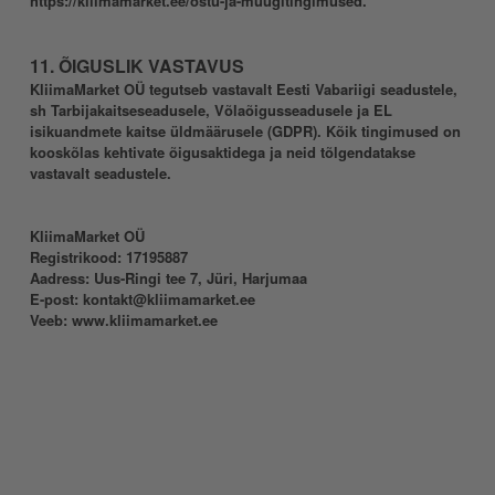
https://kliimamarket.ee/ostu-ja-muugitingimused.
11. ÕIGUSLIK VASTAVUS
KliimaMarket OÜ tegutseb vastavalt Eesti Vabariigi seadustele,
sh Tarbijakaitseseadusele, Võlaõigusseadusele ja EL
isikuandmete kaitse üldmäärusele (GDPR). Kõik tingimused on
kooskõlas kehtivate õigusaktidega ja neid tõlgendatakse
vastavalt seadustele.
KliimaMarket OÜ
Registrikood: 17195887
Aadress: Uus-Ringi tee 7, Jüri, Harjumaa
E-post: kontakt@kliimamarket.ee
Veeb:
www.kliimamarket.ee