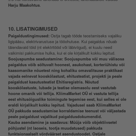
Harju Maakohtus
.
10. LISATINGIMUSED
Paigaldustingimused:
Ostja tagab tööde teostamiseks vajaliku
ligipääsu, elektrivarustuse ja tööohutuse. Kui paigaldus nõuab
täiendavaid töid (nt elektritööd või läbiviigud), ei kuulu need
vaikimisi pakkumise hulka, kui ei ole kirjalikult kokku lepitud.
Soojuspumba seadustamine:
Soojuspumba või muu välisosa
paigaldus võib sõltuvalt hoonest, asukohast, korteriühistu või
kaasomanike nõuetest ning kohaliku omavalitsuse praktikast
vajada eelnevat kooskõlastust, ehitusteatist, projekti ja peale
paigaldust kasutusteatist Ehitisregistris. Nõutud
kooskõlastuste, lubade ja teatise olemasolu eest vastutab
hoone omanik või tellija. KliimaMarket OÜ ei vastuta tellija
eest ehitusõiguslike toimingute tegemise eest, kui selles ei ole
eraldi kirjalikult kokku lepitud. Vajadusel saab KliimaMarket
OÜ pakkuda seadustamise korraldamise teenust või väljastada
peale paigaldust vajalikud paigaldusdokumendid.
Kauba asendamine ja saadavus:
Müüja võib objektiivsetel
põhjustel (nt laoseis, tootja muudatused) pakkuda
funktsionaalselt võrdväärset asendustoodet. Ostjale