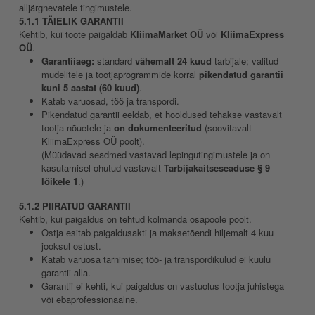
alljärgnevatele tingimustele.
5.1.1 TÄIELIK GARANTII
Kehtib, kui toote paigaldab
KliimaMarket OÜ
või
KliimaExpress
OÜ
.
Garantiiaeg:
standard
vähemalt 24 kuud
tarbijale; valitud
mudelitele ja tootjaprogrammide korral
pikendatud garantii
kuni 5 aastat (60 kuud)
.
Katab varuosad, töö ja transpordi.
Pikendatud garantii eeldab, et hooldused tehakse vastavalt
tootja nõuetele ja
on dokumenteeritud
(soovitavalt
KliimaExpress OÜ poolt).
(Müüdavad seadmed vastavad lepingutingimustele ja on
kasutamisel ohutud vastavalt
Tarbijakaitseseaduse § 9
lõikele 1
.)
5.1.2 PIIRATUD GARANTII
Kehtib, kui paigaldus on tehtud kolmanda osapoole poolt.
Ostja esitab paigaldusakti ja maksetõendi hiljemalt 4 kuu
jooksul ostust.
Katab varuosa tarnimise; töö- ja transpordikulud ei kuulu
garantii alla.
Garantii ei kehti, kui paigaldus on vastuolus tootja juhistega
või ebaprofessionaalne.