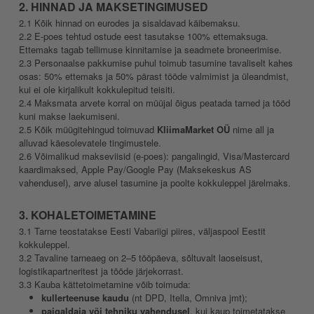
2. HINNAD JA MAKSETINGIMUSED
2.1 Kõik hinnad on eurodes ja sisaldavad käibemaksu.
2.2 E-poes tehtud ostude eest tasutakse 100% ettemaksuga.
Ettemaks tagab tellimuse kinnitamise ja seadmete broneerimise.
2.3 Personaalse pakkumise puhul toimub tasumine tavaliselt kahes
osas: 50% ettemaks ja 50% pärast tööde valmimist ja üleandmist,
kui ei ole kirjalikult kokkulepitud teisiti.
2.4 Maksmata arvete korral on müüjal õigus peatada tarned ja tööd
kuni makse laekumiseni.
2.5 Kõik müügitehingud toimuvad
KliimaMarket OÜ
nime all ja
alluvad käesolevatele tingimustele.
2.6 Võimalikud makseviisid (e-poes): pangalingid, Visa/Mastercard
kaardimaksed, Apple Pay/Google Pay (Maksekeskus AS
vahendusel), arve alusel tasumine ja poolte kokkuleppel järelmaks.
3. KOHALETOIMETAMINE
3.1 Tarne teostatakse Eesti Vabariigi piires, väljaspool Eestit
kokkuleppel.
3.2 Tavaline tarneaeg on 2–5 tööpäeva, sõltuvalt laoseisust,
logistikapartneritest ja tööde järjekorrast.
3.3 Kauba kättetoimetamine võib toimuda:
kullerteenuse kaudu
(nt DPD, Itella, Omniva jmt);
paigaldaja või tehniku vahendusel
, kui kaup toimetatakse