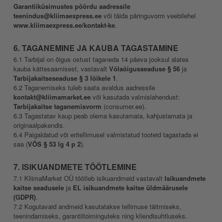
Garantiiküsimustes pöördu aadressile
teenindus@kliimaexpress.ee
või täida päringuvorm veebilehel
www.kliimaexpress.ee/kontakt-ke
.
6. TAGANEMINE JA KAUBA TAGASTAMINE
6.1 Tarbijal on õigus ostust taganeda 14 päeva jooksul alates
kauba kättesaamisest, vastavalt
Võlaõigusseaduse § 56
ja
Tarbijakaitseseaduse § 3 lõikele 1
.
6.2 Taganemiseks tuleb saata avaldus aadressile
kontakt@kliimamarket.ee
või kasutada valmislahendust:
Tarbijakaitse taganemisvorm
(consumer.ee).
6.3 Tagastatav kaup peab olema kasutamata, kahjustamata ja
originaalpakendis.
6.4 Paigaldatud või eritellimusel valmistatud tooteid tagastada ei
saa (
VÕS § 53 lg 4 p 2
).
7. ISIKUANDMETE TÖÖTLEMINE
7.1 KliimaMarket OÜ töötleb isikuandmeid vastavalt
Isikuandmete
kaitse seadusele
ja
EL isikuandmete kaitse üldmäärusele
(GDPR)
.
7.2 Kogutavaid andmeid kasutatakse tellimuse täitmiseks,
teenindamiseks, garantiitoiminguteks ning kliendisuhtluseks.