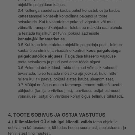
objektile paigalduse käigus.
3.4 Kulleriga saadetava kauba puhul kohustub ostja kauba
kättesaamisel koheselt kontrollima pakendi ja toote
seisukorda. Kui tuvastatakse pakendi vigastus või muu
võimalik transpordikahjustus, tuleb see märkida saatelehele
ja teatada kirjalikult 24 tunni jooksul aadressile
kontakt@kliimamarket.ee
.
3.5 Kui kaup toimetatakse objektile paigaldaja poolt, toimub
kauba üleandmine ja visuaalne kontroll
koos paigaldajaga
paigaldustööde alguses
. Paigaldaja fikseerib vajadusel
toote seisukorra ja puudused enne tööde algust.
3.6 Peidetud defektidest, mida ei olnud võimalik koheselt
tuvastada, tuleb teatada mõistliku aja jooksul, kuid mitte
hiljem kui 14 päeva jooksul alates kauba üleandmisest.
3.7 Müüjal on õigus muuta tarneaegu temast mittesõltuvatel
põhjustel (tarnijate viivitus jms), teavitades ostjat esimesel
võimalusel; ostjal on viivituse korral õigus tellimus tühistada.
4. TOOTE SOBIVUS JA OSTJA VASTUTUS
4.1
KliimaMarket OÜ aitab igal kliendil valida
tema objektile
sobivaima kütteseadme, lähtudes hoone suurusest, soojustusest ja
tehnilistest tingimustest.