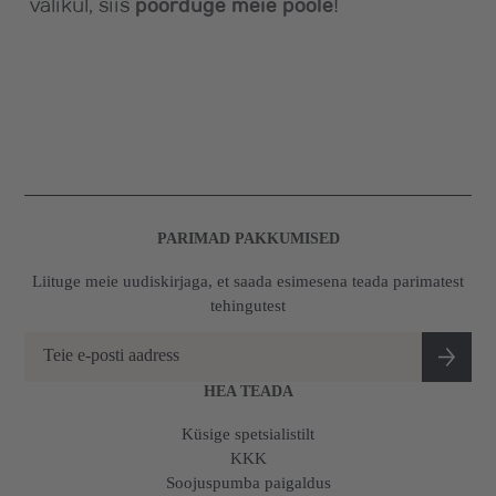
valikul, siis
pöörduge meie poole
!
PARIMAD PAKKUMISED
Liituge meie uudiskirjaga, et saada esimesena teada parimatest
tehingutest
HEA TEADA
Küsige spetsialistilt
KKK
Soojuspumba paigaldus