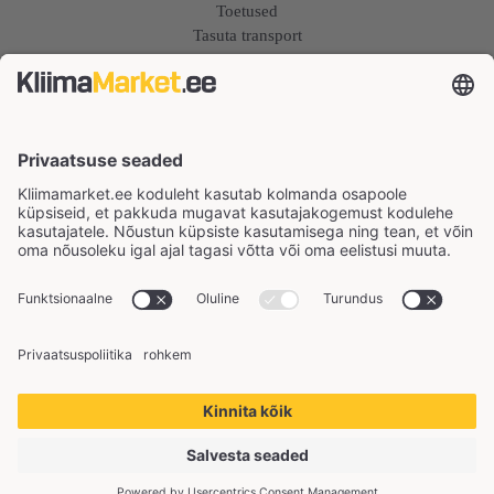
Toetused
Tasuta transport
Hinnagarantii
Remont
COOPER&HUNTER SOOJUSPUMBAD
Õhksoojuspumbad
Konditsioneerid
Õhk-vesi soojuspumbad
KONTAKT
Helista
+372 6010 295
Kirjuta
kontakt@kliimamarket.ee
Privaatsuspoliitika
|
Ostu- ja müügitingimused
Autoriõigus ©2026 Kliimamarket OÜ.
Kõik õigused kaitstud.