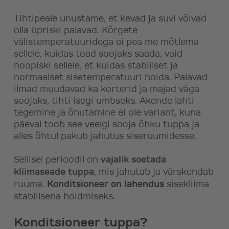
Tihtipeale unustame, et kevad ja suvi võivad
olla üpriski palavad. Kõrgete
välistemperatuuridega ei pea me mõtlema
sellele, kuidas toad soojaks saada, vaid
hoopiski sellele, et kuidas stabiilset ja
normaalset sisetemperatuuri hoida. Palavad
ilmad muudavad ka korterid ja majad väga
soojaks, tihti isegi umbseks. Akende lahti
tegemine ja õhutamine ei ole variant, kuna
päeval toob see veelgi sooja õhku tuppa ja
alles õhtul pakub jahutus siseruumidesse.
Sellisel perioodil on
vajalik soetada
kliimaseade tuppa
, mis jahutab ja värskendab
ruume.
Konditsioneer on lahendus
sisekliima
stabiilsena hoidmiseks.
Konditsioneer tuppa?