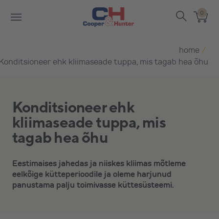
0
home
/
Konditsioneer ehk kliimaseade tuppa, mis tagab hea õhu
Konditsioneer ehk
kliimaseade tuppa, mis
tagab hea õhu
Eestimaises jahedas ja niiskes kliimas mõtleme
eelkõige kütteperioodile ja oleme harjunud
panustama palju toimivasse küttesüsteemi.