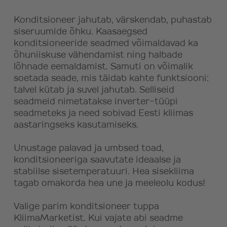
Konditsioneer jahutab, värskendab, puhastab
siseruumide õhku. Kaasaegsed
konditsioneeride seadmed võimaldavad ka
õhuniiskuse vähendamist ning halbade
lõhnade eemaldamist. Samuti on võimalik
soetada seade, mis täidab kahte funktsiooni:
talvel kütab ja suvel jahutab. Selliseid
seadmeid nimetatakse inverter-tüüpi
seadmeteks ja need sobivad Eesti kliimas
aastaringseks kasutamiseks.
Unustage palavad ja umbsed toad,
konditsioneeriga saavutate ideaalse ja
stabiilse sisetemperatuuri. Hea sisekliima
tagab omakorda hea une ja meeleolu kodus!
Valige parim konditsioneer tuppa
KliimaMarketist. Kui vajate abi seadme